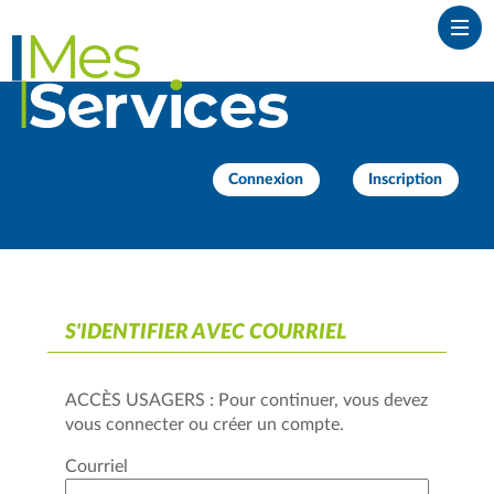
*
Ouvr
Connexion
Inscription
S'IDENTIFIER AVEC COURRIEL
ACCÈS USAGERS : Pour continuer, vous devez
vous connecter ou créer un compte.
Courriel