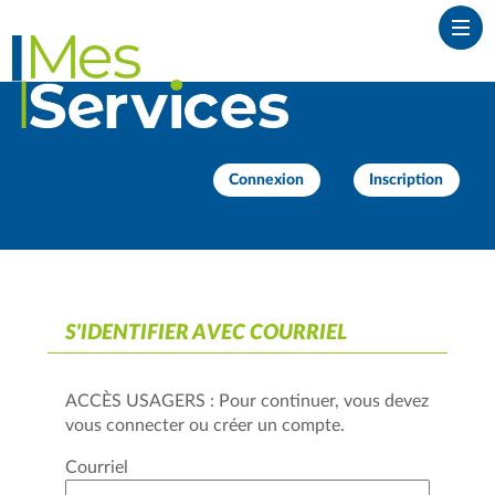
*
Ouvr
Connexion
Inscription
S'IDENTIFIER AVEC COURRIEL
ACCÈS USAGERS : Pour continuer, vous devez
vous connecter ou créer un compte.
Courriel