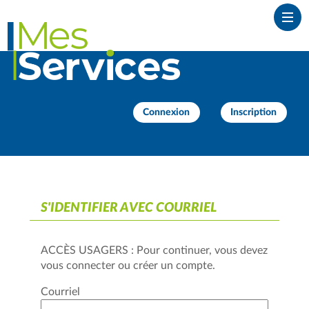
*
Ouvr
Connexion
Inscription
S'IDENTIFIER AVEC COURRIEL
ACCÈS USAGERS : Pour continuer, vous devez
vous connecter ou créer un compte.
Courriel