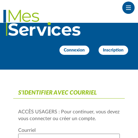
*
Ouvr
Connexion
Inscription
S'IDENTIFIER AVEC COURRIEL
ACCÈS USAGERS : Pour continuer, vous devez
vous connecter ou créer un compte.
Courriel